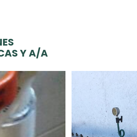
NES
CAS Y A/A