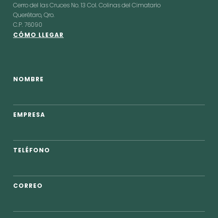
Cerro del las Cruces No. 13 Col. Colinas del Cimatario
Querétaro, Qro.
C.P. 76090
CÓMO LLEGAR
NOMBRE
EMPRESA
TELÉFONO
CORREO