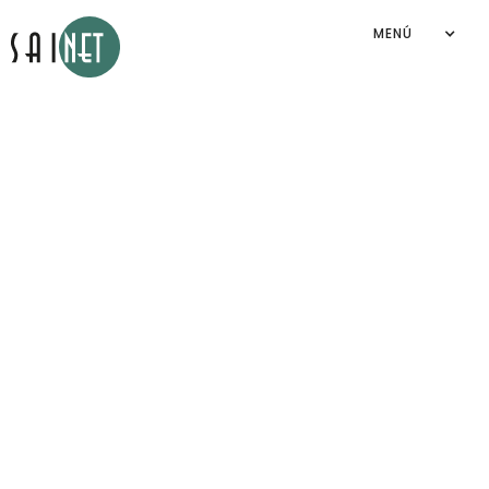
MENÚ
Aviso de privacidad
Sainet Group S.A. de C.V.
2026
©
By