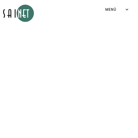
MENÚ
Aviso de privacidad
Sainet Group S.A. de C.V.
2026
©
By