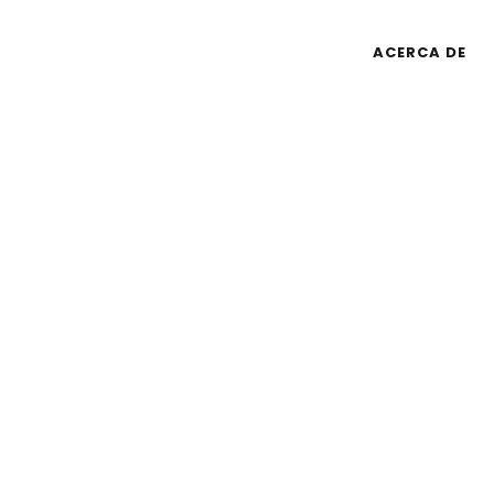
Sainet Group S.A. de C.V.
2026
©
ACERCA DE