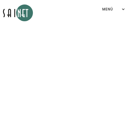
MENÚ
Aviso de privacidad
Sainet Group S.A. de C.V.
2026
©
By