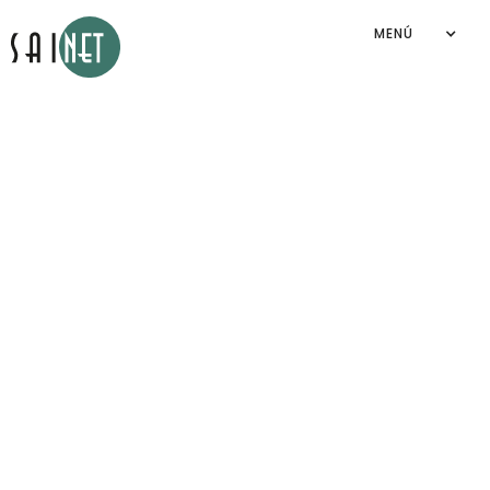
MENÚ
Aviso de privacidad
Sainet Group S.A. de C.V.
2026
©
By