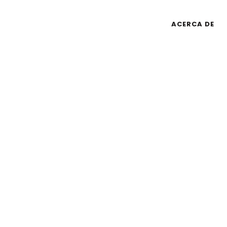
Sainet Group S.A. de C.V.
2026
©
ACERCA DE