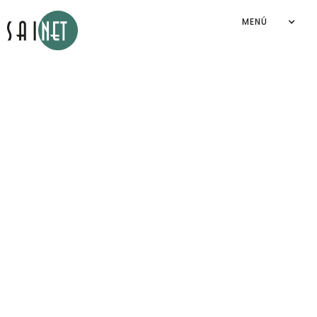
MENÚ
Aviso de privacidad
Sainet Group S.A. de C.V.
2026
©
By