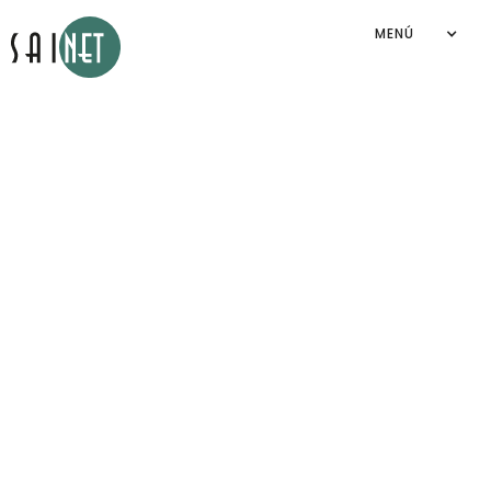
MENÚ
Aviso de privacidad
Sainet Group S.A. de C.V.
2026
©
By