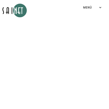
MENÚ
Aviso de privacidad
Sainet Group S.A. de C.V.
2026
©
By