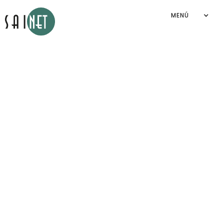
MENÚ
Aviso de privacidad
Sainet Group S.A. de C.V.
2026
©
By